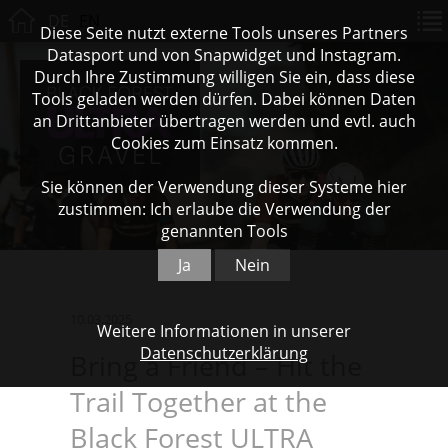
DE
EN
Diese Seite nutzt externe Tools unseres Partners
Datasport und von Snapwidget und Instagram.
Durch Ihre Zustimmung willigen Sie ein, dass diese
Tools geladen werden dürfen. Dabei können Daten
an Drittanbieter übertragen werden und evtl. auch
Cookies zum Einsatz kommen.
Sie können der Verwendung dieser Systeme hier
zustimmen: Ich erlaube die Verwendung der
genannten Tools
Ja
Nein
10.03.2025
Weitere Informationen in unserer
Datenschutzerklärung
Bring a Friend – Hit the
Trail Together at the
Black Forest ULTRA