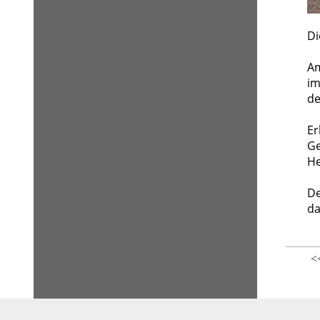
Di
Am
im
de
Er
Ge
He
De
da
<