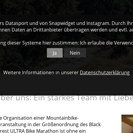
ZEITPLAN
PARTNER
ers Datasport und von Snapwidget und Instagram. Durch Ihre
nnen Daten an Drittanbieter übertragen werden und evtl. 
ng dieser Systeme hier zustimmen: Ich erlaube die Verwen
Ja
Nein
Weitere Informationen in unserer
Datenschutzerklärung
ber uns: Ein starkes Team mit Lieb
e Organisation einer Mountainbike-
ranstaltung in der Größenordnung des Black
rest ULTRA Bike Marathon ist ohne ein