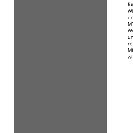
fu
Wi
un
MT
Wi
un
re
Mi
wi